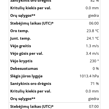
82 %
0.0 mm
giedra
06:00
23.8 °C
24.1 °C
1.3 m/s
3.4 m/s
230 °
0 %
1013.4 hPa
71 %
0.0 mm
giedra
07:00