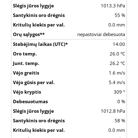
1013.3 hPa
55 %
0.0 mm
nepastoviai debesuota
14:00
26.0 °C
26.2 °C
1.6 m/s
5.4 m/s
309 °
0 %
1012.8 hPa
58 %
0.0 mm