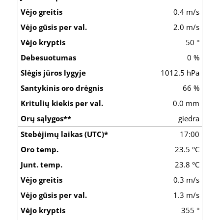
0.4 m/s
2.0 m/s
50 °
0 %
1012.5 hPa
66 %
0.0 mm
giedra
17:00
23.5 °C
23.8 °C
0.3 m/s
1.3 m/s
355 °