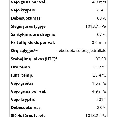
4.9 m/s
214 °
63 %
1013.7 hPa
67 %
0.0 mm
debesuota su pragiedruliais
09:00
25.2 °C
25.4 °C
1.5 m/s
4.9 m/s
201 °
88 %
1013.2 hPa