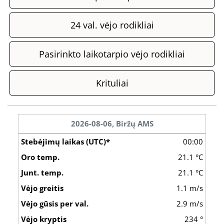
24 val. vėjo rodikliai
Pasirinkto laikotarpio vėjo rodikliai
Krituliai
2026-08-06,
Biržų AMS
00:00
21.1 °C
21.1 °C
1.1 m/s
2.9 m/s
234 °