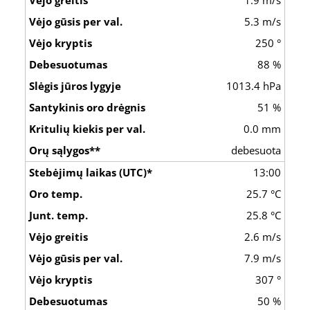
5.3 m/s
250 °
88 %
1013.4 hPa
51 %
0.0 mm
debesuota
13:00
25.7 °C
25.8 °C
2.6 m/s
7.9 m/s
307 °
50 %