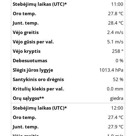
11:00
27.8 °C
28.4 °C
2.4 m/s
5.1 m/s
258 °
0 %
1013.4 hPa
52 %
0.0 mm
giedra
12:00
27.4 °C
27.9 °C
1.9 m/s