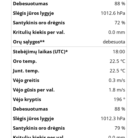
88 %
1012.6 hPa
72 %
0.0 mm
debesuota
18:00
22.5 °C
22.5 °C
0.3 m/s
1.8 m/s
196 °
88 %
1012.3 hPa
79 %
0.0 mm