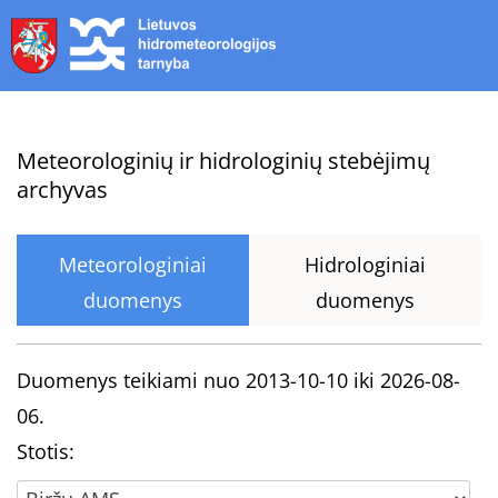
Skip
to
content
Meteorologinių ir hidrologinių stebėjimų
archyvas
Meteorologiniai
Hidrologiniai
duomenys
duomenys
Duomenys teikiami nuo 2013-10-10 iki 2026-08-
06.
Stotis: