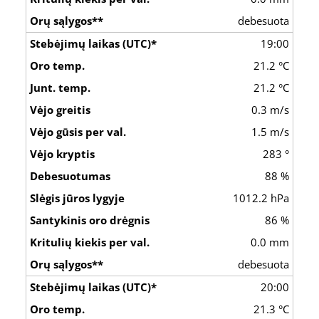
debesuota
19:00
21.2 °C
21.2 °C
0.3 m/s
1.5 m/s
283 °
88 %
1012.2 hPa
86 %
0.0 mm
debesuota
20:00
21.3 °C