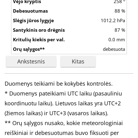
258 °
88 %
1012.2 hPa
87 %
0.0 mm
debesuota
Ankstesnis
Kitas
Duomenys teikiami be kokybės kontrolės.
* Duomenys pateikiami UTC laiku (pasauliniu
koordinuotu laiku). Lietuvos laikas yra UTC+2
(žiemos laikas) ir UTC+3 (vasaros laikas).
** Orų sąlygos nusako, kokie meteorologiniai
reiškiniai ir debesuotumas buvo fiksuoti per