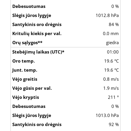
0 %
1012.8 hPa
84 %
0.0 mm
giedra
01:00
19.6 °C
19.6 °C
0.8 m/s
1.9 m/s
211 °
0 %
1013.0 hPa
92 %