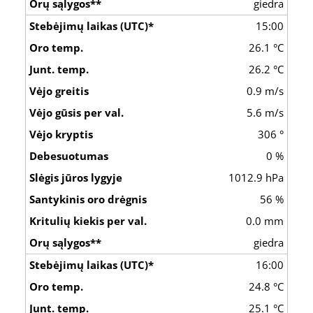
giedra
15:00
26.1 °C
26.2 °C
0.9 m/s
5.6 m/s
306 °
0 %
1012.9 hPa
56 %
0.0 mm
giedra
16:00
24.8 °C
25.1 °C