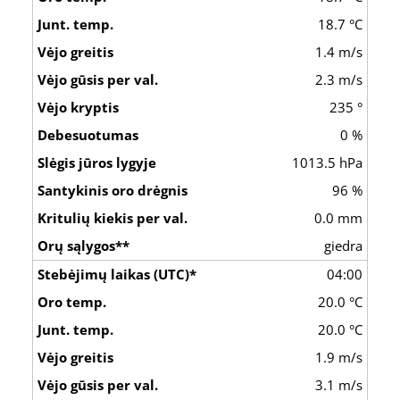
18.7 °C
1.4 m/s
2.3 m/s
235 °
0 %
1013.5 hPa
96 %
0.0 mm
giedra
04:00
20.0 °C
20.0 °C
1.9 m/s
3.1 m/s