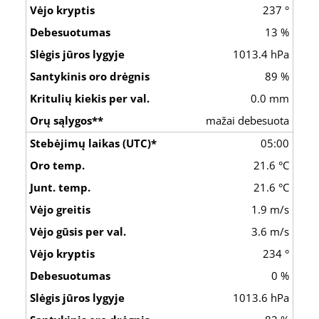
237 °
13 %
1013.4 hPa
89 %
0.0 mm
mažai debesuota
05:00
21.6 °C
21.6 °C
1.9 m/s
3.6 m/s
234 °
0 %
1013.6 hPa