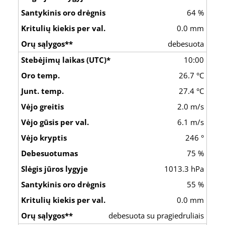
64 %
0.0 mm
debesuota
10:00
26.7 °C
27.4 °C
2.0 m/s
6.1 m/s
246 °
75 %
1013.3 hPa
55 %
0.0 mm
debesuota su pragiedruliais